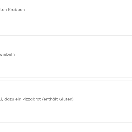
llten Krabben
Zwiebeln
i, dazu ein Pizzabrot (enthält Gluten)