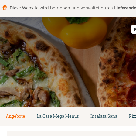
Diese Website wird betrieben und verwaltet durch
Lieferand
Angebote
La Casa Mega Menüs
Insalata Sana
Piz