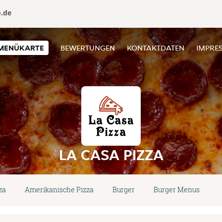
o.de
MENÜKARTE
BEWERTUNGEN
KONTAKTDATEN
IMPRE
LA CASA PIZZA
za
Amerikanische Pizza
Burger
Burger Menus